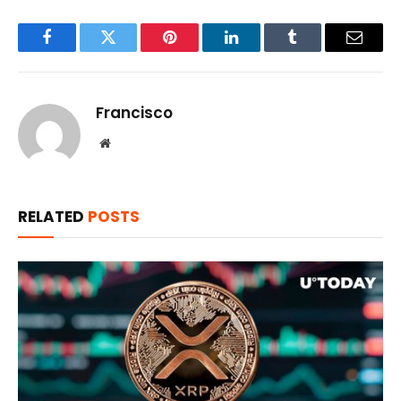
Facebook
Twitter
Pinterest
LinkedIn
Tumblr
Email
Francisco
Website
RELATED
POSTS