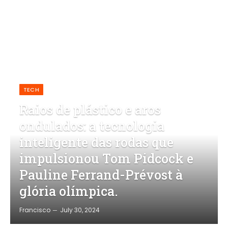
TECH
Raios de plástico e aros
ondulados: a tecnologia
inteligente das rodas que
impulsionou Tom Pidcock e
Pauline Ferrand-Prévost à
glória olímpica.
Francisco
July 30, 2024