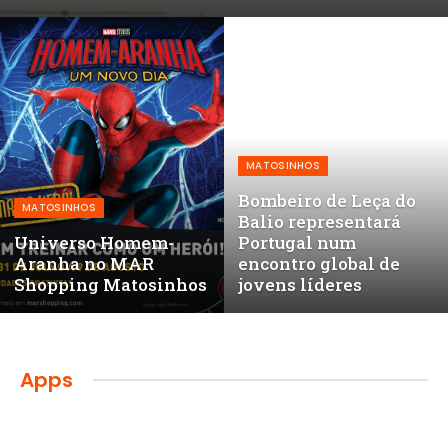
MATOSINHOS
Bombeiro de Leça do
MATOSINHOS
Balio representará
Universo Homem-
Portugal num
Aranha no MAR
encontro global de
Shopping Matosinhos
jovens líderes
Apps