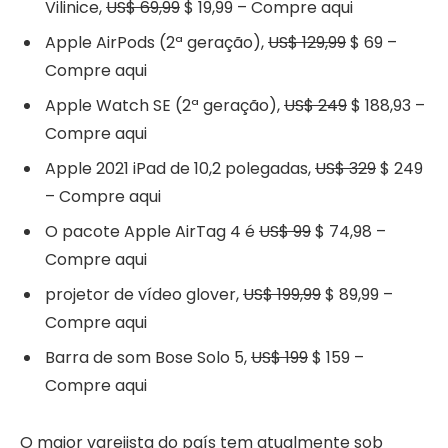
Vilinice,
US$ 69,99
$ 19,99 – Compre aqui
Apple AirPods (2ª geração),
US$ 129,99
$ 69 –
Compre aqui
Apple Watch SE (2ª geração),
US$ 249
$ 188,93 –
Compre aqui
Apple 2021 iPad de 10,2 polegadas,
US$ 329
$ 249
– Compre aqui
O pacote Apple AirTag 4 é
US$ 99
$ 74,98 –
Compre aqui
projetor de vídeo glover,
US$ 199,99
$ 89,99 –
Compre aqui
Barra de som Bose Solo 5,
US$ 199
$ 159 –
Compre aqui
O maior varejista do país tem atualmente sob