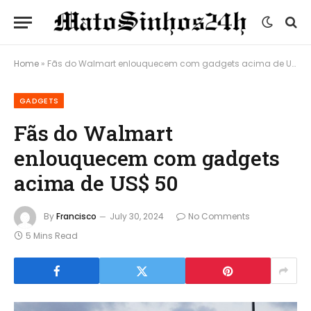
Home
»
Fãs do Walmart enlouquecem com gadgets acima de US$ 50
GADGETS
Fãs do Walmart
enlouquecem com gadgets
acima de US$ 50
By
Francisco
July 30, 2024
No Comments
5 Mins Read