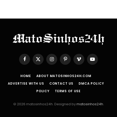
Facebook
X
Instagram
Pinterest
Vimeo
YouTube
(Twitter)
HOME
ABOUT MATOSINHOS24H.COM
ADVERTISE WITH US
CONTACT US
DMCA POLICY
POLICY
TERMS OF USE
© 2026 matosinhos24h. Designed by
matosinhos24h
.