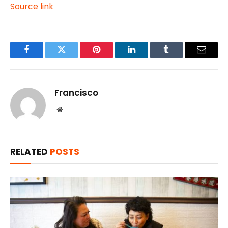
Source link
Facebook
Twitter
Pinterest
LinkedIn
Tumblr
Email
Francisco
Website
RELATED
POSTS