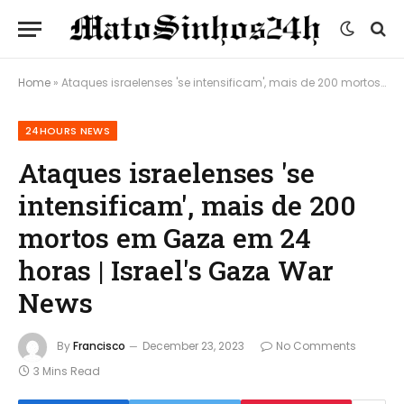
Home
»
Ataques israelenses 'se intensificam', mais de 200 mortos em Gaza em 24 horas | Israel's Gaza War News
24HOURS NEWS
Ataques israelenses 'se
intensificam', mais de 200
mortos em Gaza em 24
horas | Israel's Gaza War
News
By
Francisco
December 23, 2023
No Comments
3 Mins Read