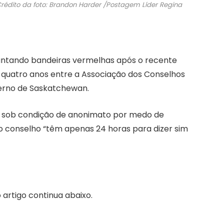
rédito da foto: Brandon Harder
/
Postagem Líder Regina
vantando bandeiras vermelhas após o recente
quatro anos entre a Associação dos Conselhos
erno de Saskatchewan.
t sob condição de anonimato por medo de
o conselho “têm apenas 24 horas para dizer sim
 artigo continua abaixo.