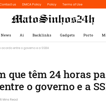
Contact us
DMCA Policy
Policy
Terms of Use
 News
Ai
Backlinks
Gadgets
Porto
M
o acordo entre o governo e a SSBA
m que têm 24 horas pa
 entre o governo e a S
6 Mins Read