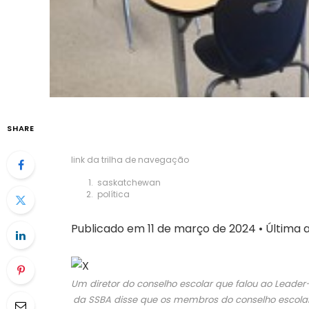
SHARE
link da trilha de navegação
saskatchewan
política
Publicado em 11 de março de 2024
•
Última a
Um diretor do conselho escolar que falou ao Leade
da SSBA disse que os membros do conselho escolar