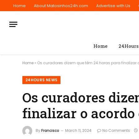
Home
About Matosinhos24h.com
Advertise with Us
Home
24Hours
Home
»
Os curadores dizem que têm 24 horas para finalizar 
24HOURS NEWS
Os curadores dize
finalizar o acordo
By
Francisco
March 11, 2024
No Comments