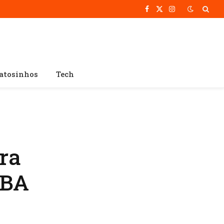
Facebook
X
Instagram
(Twitter)
atosinhos
Tech
ra
SBA