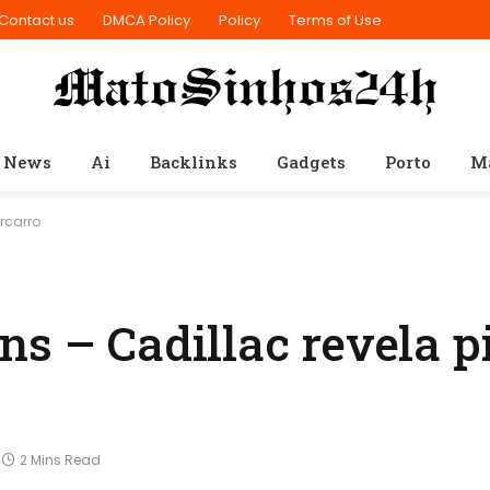
Contact us
DMCA Policy
Policy
Terms of Use
 News
Ai
Backlinks
Gadgets
Porto
M
rcarro
s – Cadillac revela p
2 Mins Read