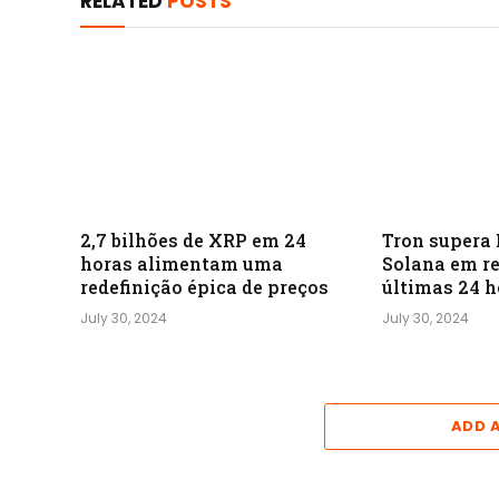
RELATED
POSTS
2,7 bilhões de XRP em 24
Tron supera
horas alimentam uma
Solana em re
redefinição épica de preços
últimas 24 h
July 30, 2024
July 30, 2024
ADD 