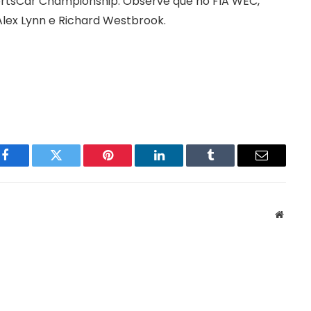
tsCar Championship. Observe que no FIA WEC,
Alex Lynn e Richard Westbrook.
Facebook
Twitter
Pinterest
LinkedIn
Tumblr
Email
Websit