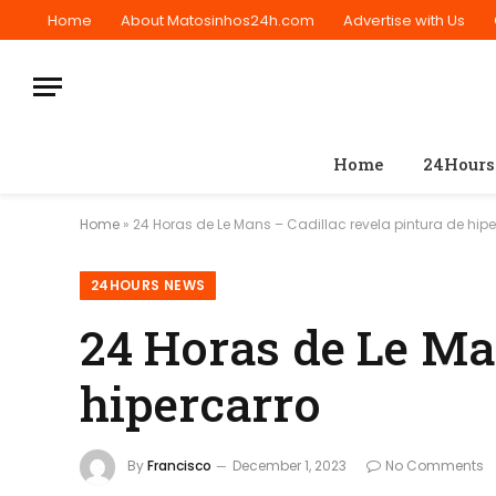
Home
About Matosinhos24h.com
Advertise with Us
Home
24Hours
Home
»
24 Horas de Le Mans – Cadillac revela pintura de hipe
24HOURS NEWS
24 Horas de Le Man
hipercarro
By
Francisco
December 1, 2023
No Comments