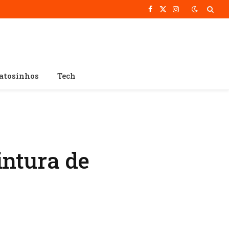
Facebook
X
Instagram
(Twitter)
atosinhos
Tech
intura de