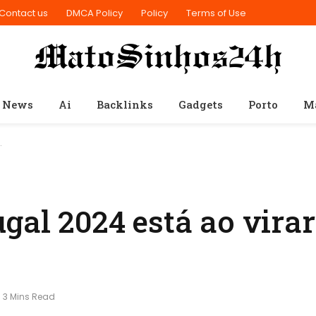
Contact us
DMCA Policy
Policy
Terms of Use
 News
Ai
Backlinks
Gadgets
Porto
M
…
gal 2024 está ao virar
3 Mins Read