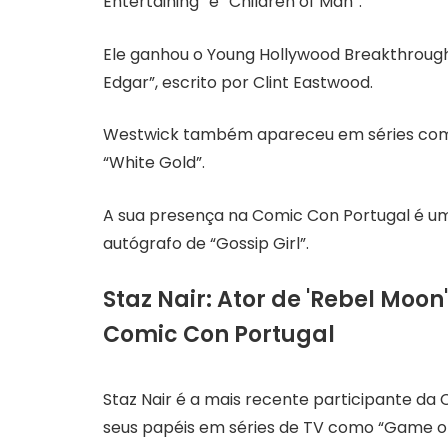
Entertaining” e “Children of Man”.
Ele ganhou o Young Hollywood Breakthrough 
Edgar”, escrito por Clint Eastwood.
Westwick também apareceu em séries como “
“White Gold”.
A sua presença na Comic Con Portugal é u
autógrafo de “Gossip Girl”.
Staz Nair: Ator de 'Rebel Moon
Comic Con Portugal
Staz Nair é a mais recente participante da
seus papéis em séries de TV como “Game of Th