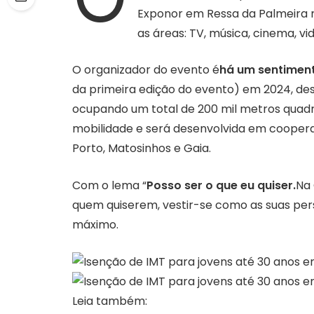
Exponor em Ressa da Palmeira r
as áreas: TV, música, cinema, vi
O organizador do evento é
há um sentiment
da primeira edição do evento) em 2024, dest
ocupando um total de 200 mil metros quadr
mobilidade e será desenvolvida em coopera
Porto, Matosinhos e Gaia.
Com o lema “
Posso ser o que eu quiser.
Na 
quem quiserem, vestir-se como as suas pers
máximo.
Leia também: