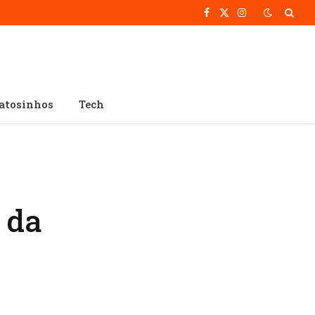
Facebook
X
Instagram
(Twitter)
atosinhos
Tech
 da