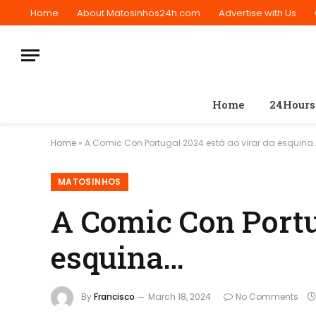
Home
About Matosinhos24h.com
Advertise with Us
Home
24Hours
Home
»
A Comic Con Portugal 2024 está ao virar da esquina
MATOSINHOS
A Comic Con Portu
esquina…
By
Francisco
March 18, 2024
No Comments