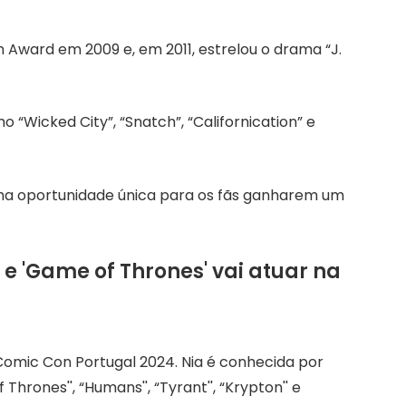
Award em 2009 e, em 2011, estrelou o drama “J.
Wicked City”, “Snatch”, “Californication” e
ma oportunidade única para os fãs ganharem um
' e 'Game of Thrones' vai atuar na
 Comic Con Portugal 2024. Nia é conhecida por
rones'', “Humans'', “Tyrant'', “Krypton'' e