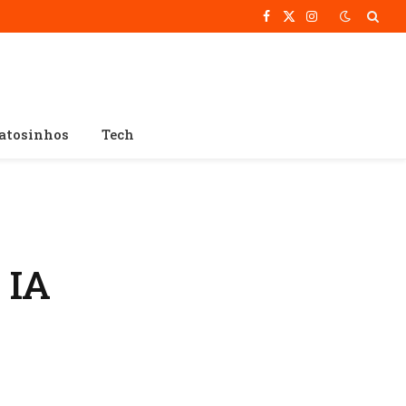
Facebook
X
Instagram
(Twitter)
atosinhos
Tech
 IA