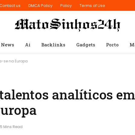
Contact us
DMCA Policy
Policy
Terms of Use
 News
Ai
Backlinks
Gadgets
Porto
M
ca-se na Europa
talentos analíticos em
Europa
5 Mins Read