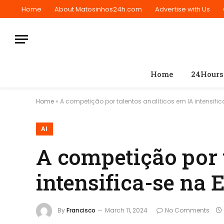
Home
About Matosinhos24h.com
Advertise with Us
Home
24Hours
Home
»
A competição por talentos analíticos em IA intensifi
AI
A competição por 
intensifica-se na 
By
Francisco
March 11, 2024
No Comments