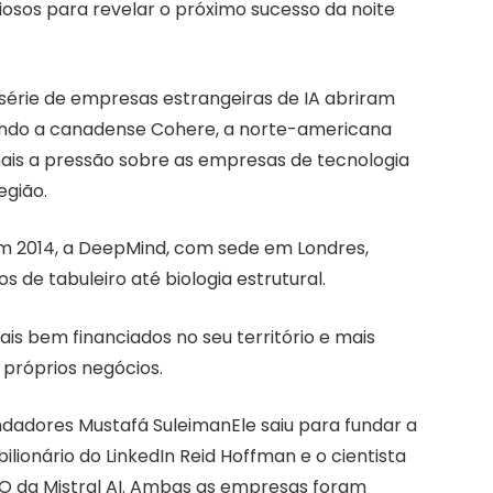
iosos para revelar o próximo sucesso da noite
série de empresas estrangeiras de IA abriram
luindo a canadense Cohere, a norte-americana
ais a pressão sobre as empresas de tecnologia
egião.
m 2014, a DeepMind, com sede em Londres,
s de tabuleiro até biologia estrutural.
ais bem financiados no seu território e mais
s próprios negócios.
undadores
Mustafá Suleiman
Ele saiu para fundar a
bilionário do LinkedIn Reid Hoffman e o cientista
O da Mistral AI. Ambas as empresas foram