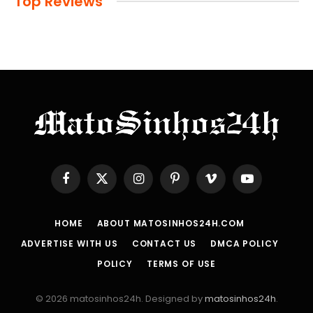
Top Reviews
Facebook
X
Instagram
Pinterest
Vimeo
YouTube
(Twitter)
HOME
ABOUT MATOSINHOS24H.COM
ADVERTISE WITH US
CONTACT US
DMCA POLICY
POLICY
TERMS OF USE
© 2026 matosinhos24h. Designed by
matosinhos24h
.