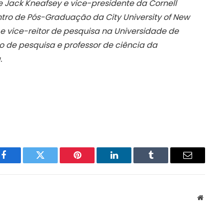
de Jack Kneafsey e vice-presidente da Cornell
entro de Pós-Graduação da City University of New
e vice-reitor de pesquisa na Universidade de
o de pesquisa e professor de ciência da
.
Facebook
Twitter
Pinterest
LinkedIn
Tumblr
Email
Websit