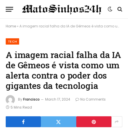
Home
»
A imagem racial falha da IA ​​de Gêmeos é vista como um alerta contra o poder dos gigantes da tecnologia
TECH
A imagem racial falha da IA
​​de Gêmeos é vista como um
alerta contra o poder dos
gigantes da tecnologia
By
Francisco
March 17, 2024
No Comments
5 Mins Read