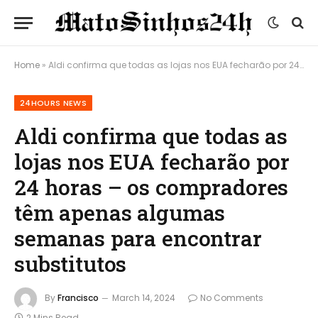
Home
»
Aldi confirma que todas as lojas nos EUA fecharão por 24 horas – os compradores têm apenas algumas semanas para encontrar substitutos
24HOURS NEWS
Aldi confirma que todas as
lojas nos EUA fecharão por
24 horas – os compradores
têm apenas algumas
semanas para encontrar
substitutos
By
Francisco
March 14, 2024
No Comments
2 Mins Read