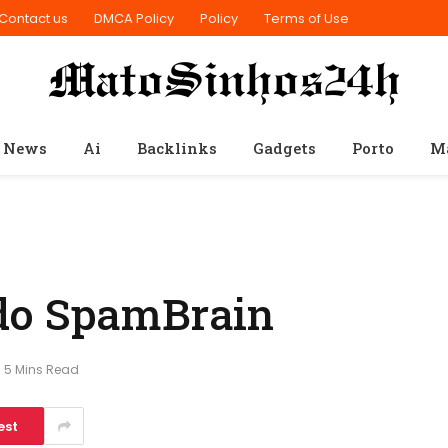
Contact us
DMCA Policy
Policy
Terms of Use
 News
Ai
Backlinks
Gadgets
Porto
M
do SpamBrain
5 Mins Read
est