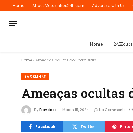
Home
About Matosinhos24h.com
Advertise with Us
Home
24Hours
Home
»
Ameaças ocultas do SpamBrain
BACKLINKS
Ameaças ocultas 
By
Francisco
March 15, 2024
No Comments
Facebook
Twitter
Pinter