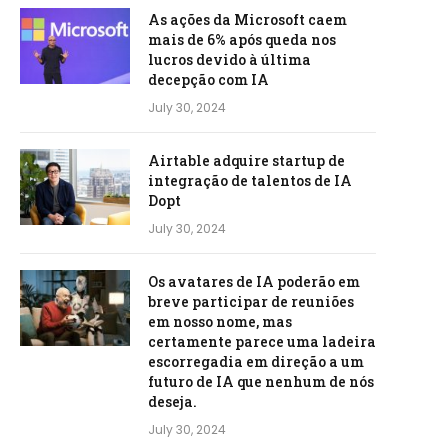
As ações da Microsoft caem
mais de 6% após queda nos
lucros devido à última
decepção com IA
July 30, 2024
Airtable adquire startup de
integração de talentos de IA
Dopt
July 30, 2024
Os avatares de IA poderão em
breve participar de reuniões
em nosso nome, mas
certamente parece uma ladeira
escorregadia em direção a um
futuro de IA que nenhum de nós
deseja.
July 30, 2024