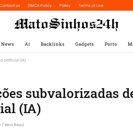
Contact us
DMCA Policy
Policy
Terms of Use
 News
Ai
Backlinks
Gadgets
Porto
M
artificial (IA)
ções subvalorizadas d
ial (IA)
7 Mins Read