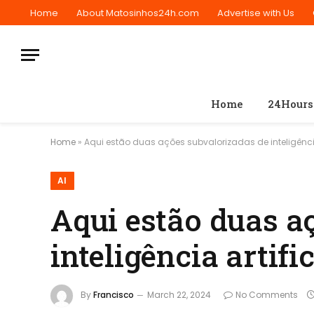
Home
About Matosinhos24h.com
Advertise with Us
Home
24Hours
Home
»
Aqui estão duas ações subvalorizadas de inteligência 
AI
Aqui estão duas a
inteligência artific
By
Francisco
March 22, 2024
No Comments