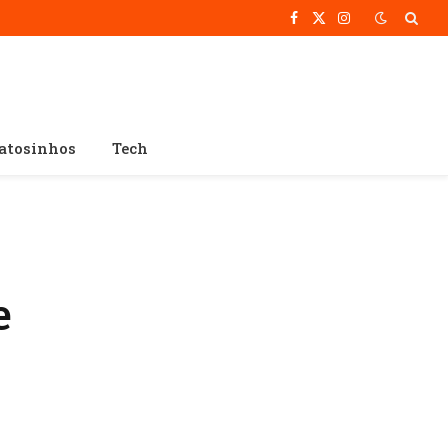
Facebook
X
Instagram
(Twitter)
atosinhos
Tech
e