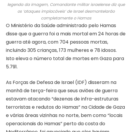
legenda da imagem,
Comandante militar israelense diz que
os ‘ataques implacáveis’ de Israel desmantelarão
completamente o Hamas
O Ministério da Saúde administrado pelo Hamas
disse que a guerra foi a mais mortal em 24 horas de
guerra até agora, com 704 pessoas mortas,
incluindo 305 crianças, 173 mulheres e 78 idosos.
Isto eleva o número total de mortes em Gaza para
5.791.
As Forças de Defesa de Israel (IDF) disseram na
manhã de terça-feira que seus aviões de guerra
estavam atacando “dezenas de infra-estruturas
terroristas e redutos do Hamas” na Cidade de Gaza
e várias áreas vizinhas no norte, bem como “locais
operacionais do Hamas” perto da costa do
Mediterrâneo. foi anunciado que eles haviam