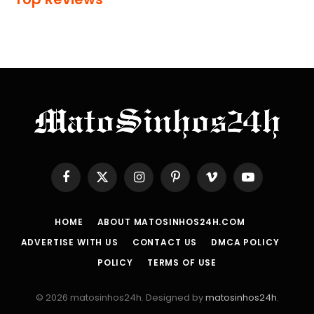
Facebook
X
Instagram
Pinterest
Vimeo
YouTube
(Twitter)
HOME
ABOUT MATOSINHOS24H.COM
ADVERTISE WITH US
CONTACT US
DMCA POLICY
POLICY
TERMS OF USE
© 2026 matosinhos24h. Designed by
matosinhos24h
.