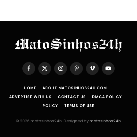
Facebook
X
Instagram
Pinterest
Vimeo
YouTube
(Twitter)
HOME
ABOUT MATOSINHOS24H.COM
ADVERTISE WITH US
CONTACT US
DMCA POLICY
POLICY
TERMS OF USE
© 2026 matosinhos24h. Designed by
matosinhos24h
.