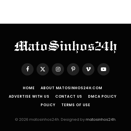
Facebook
X
Instagram
Pinterest
Vimeo
YouTube
(Twitter)
HOME
ABOUT MATOSINHOS24H.COM
ADVERTISE WITH US
CONTACT US
DMCA POLICY
POLICY
TERMS OF USE
© 2026 matosinhos24h. Designed by
matosinhos24h
.