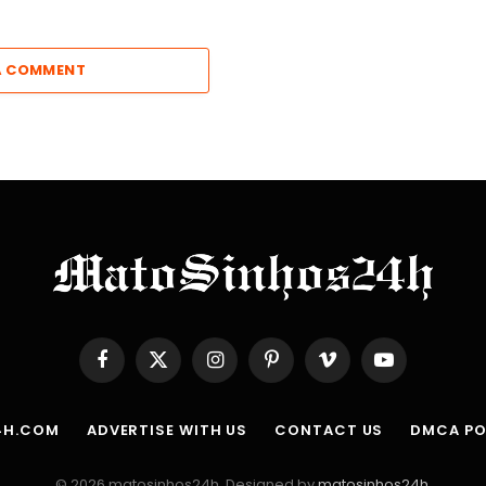
A COMMENT
Facebook
X
Instagram
Pinterest
Vimeo
YouTube
(Twitter)
4H.COM
ADVERTISE WITH US
CONTACT US
DMCA PO
© 2026 matosinhos24h. Designed by
matosinhos24h
.