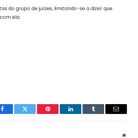
s do grupo de juízes, limitando-se a dizer que
 com ela.
Facebook
Twitter
Pinterest
LinkedIn
Tumblr
Email
Websit