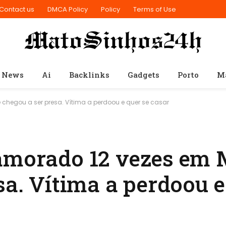
Contact us
DMCA Policy
Policy
Terms of Use
 News
Ai
Backlinks
Gadgets
Porto
M
chegou a ser presa. Vítima a perdoou e quer se casar
namorado 12 vezes em
sa. Vítima a perdoou e