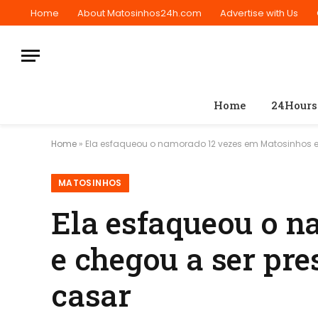
Home
About Matosinhos24h.com
Advertise with Us
Home
24Hours
Home
»
Ela esfaqueou o namorado 12 vezes em Matosinhos e 
MATOSINHOS
Ela esfaqueou o 
e chegou a ser pre
casar