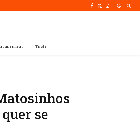
Facebook
X
Instagram
(Twitter)
atosinhos
Tech
 Matosinhos
 quer se