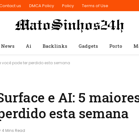
Contact us
DMCA Policy
Policy
Terms of Use
 News
Ai
Backlinks
Gadgets
Porto
M
ue você pode ter perdido esta semana
Surface e AI: 5 maiore
 perdido esta semana
4 Mins Read