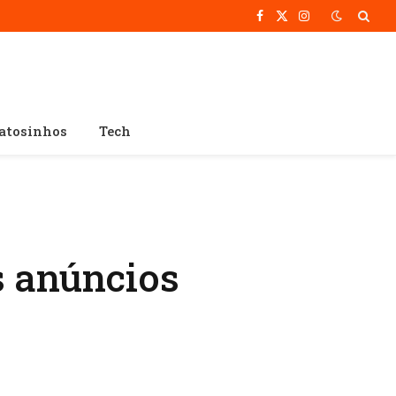
Facebook
X
Instagram
(Twitter)
atosinhos
Tech
s anúncios