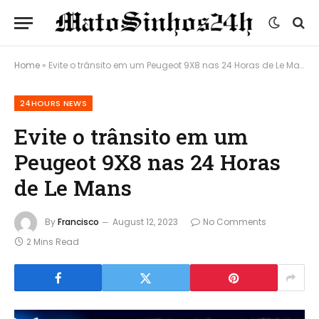
Home
»
Evite o trânsito em um Peugeot 9X8 nas 24 Horas de Le Mans
24HOURS NEWS
Evite o trânsito em um
Peugeot 9X8 nas 24 Horas
de Le Mans
By
Francisco
August 12, 2023
No Comments
2 Mins Read