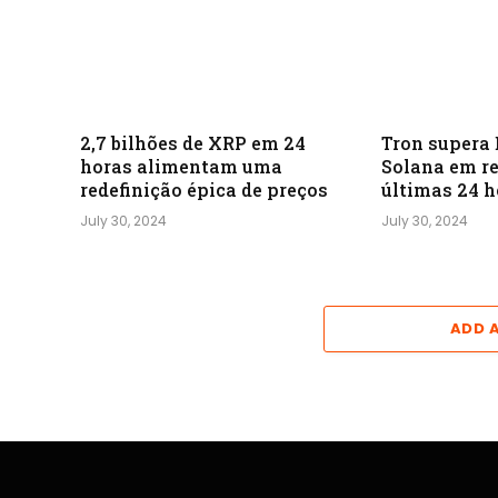
2,7 bilhões de XRP em 24
Tron supera
horas alimentam uma
Solana em re
redefinição épica de preços
últimas 24 h
July 30, 2024
July 30, 2024
ADD 