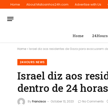
Home
About Matosinhos24h.com
Advertise with Us
Home
24Hours
Home
»
Israel diz aos residentes de Gaza para evacuarem de
24HOURS NEWS
Israel diz aos re
dentro de 24 hora
By
Francisco
October 13, 2023
No Comments