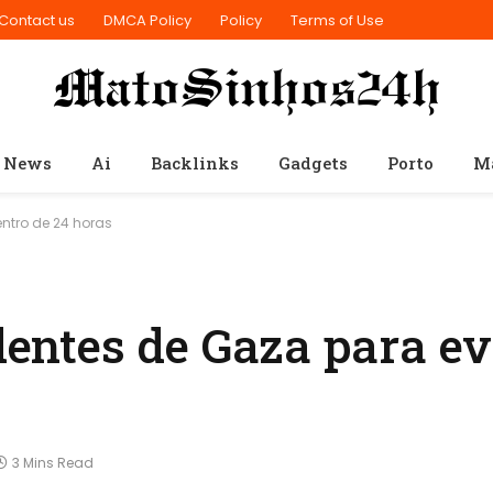
Contact us
DMCA Policy
Policy
Terms of Use
 News
Ai
Backlinks
Gadgets
Porto
M
ntro de 24 horas
sidentes de Gaza para 
s
3 Mins Read