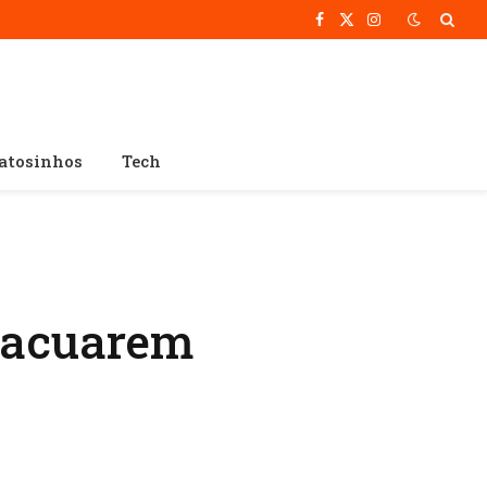
Facebook
X
Instagram
(Twitter)
atosinhos
Tech
evacuarem