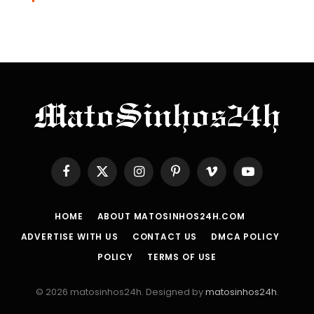
Facebook
X
Instagram
Pinterest
Vimeo
YouTube
(Twitter)
HOME
ABOUT MATOSINHOS24H.COM
ADVERTISE WITH US
CONTACT US
DMCA POLICY
POLICY
TERMS OF USE
© 2026 matosinhos24h. Designed by
matosinhos24h
.