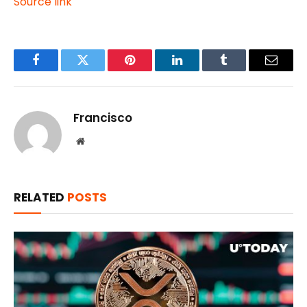
Source link
Facebook
Twitter
Pinterest
LinkedIn
Tumblr
Email
Francisco
Website
RELATED
POSTS