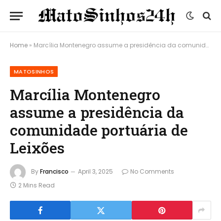
Home
»
Marcília Montenegro assume a presidência da comunidade portuária de Leixões
MATOSINHOS
Marcília Montenegro
assume a presidência da
comunidade portuária de
Leixões
By
Francisco
April 3, 2025
No Comments
2 Mins Read