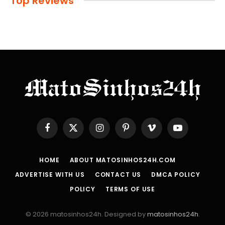
Top Reviews
Facebook
X
Instagram
Pinterest
Vimeo
YouTube
(Twitter)
HOME
ABOUT MATOSINHOS24H.COM
ADVERTISE WITH US
CONTACT US
DMCA POLICY
POLICY
TERMS OF USE
© 2026 matosinhos24h. Designed by
matosinhos24h
.