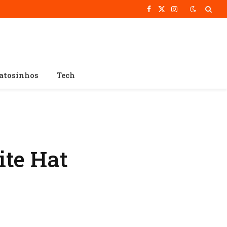
Facebook
X
Instagram
(Twitter)
atosinhos
Tech
ite Hat