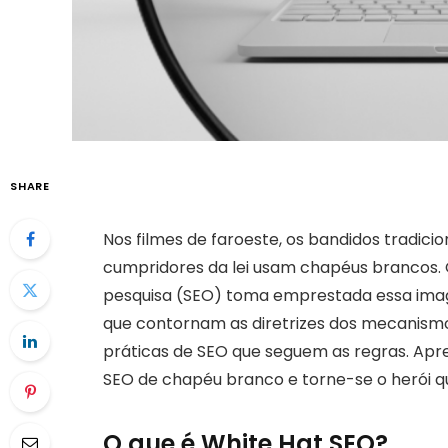
SHARE
Nos filmes de faroeste, os bandidos tradic
cumpridores da lei usam chapéus brancos.
pesquisa (SEO) toma emprestada essa image
que contornam as diretrizes dos mecanismo
práticas de SEO que seguem as regras. Ap
SEO de chapéu branco e torne-se o herói qu
O que é White Hat SEO?