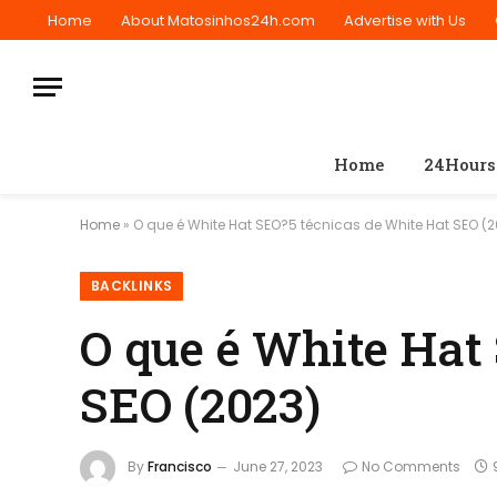
Home
About Matosinhos24h.com
Advertise with Us
Home
24Hours
Home
»
O que é White Hat SEO?5 técnicas de White Hat SEO (2
BACKLINKS
O que é White Hat
SEO (2023)
By
Francisco
June 27, 2023
No Comments