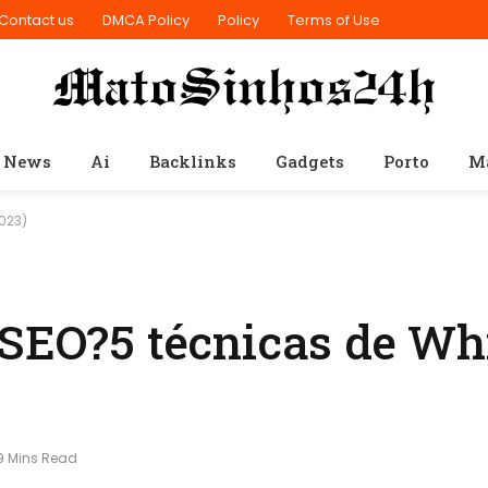
Contact us
DMCA Policy
Policy
Terms of Use
 News
Ai
Backlinks
Gadgets
Porto
M
023)
 SEO?5 técnicas de Wh
9 Mins Read