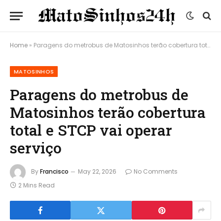
Home
»
Paragens do metrobus de Matosinhos terão cobertura total e STCP vai operar serviço
MATOSINHOS
Paragens do metrobus de
Matosinhos terão cobertura
total e STCP vai operar
serviço
By
Francisco
May 22, 2026
No Comments
2 Mins Read