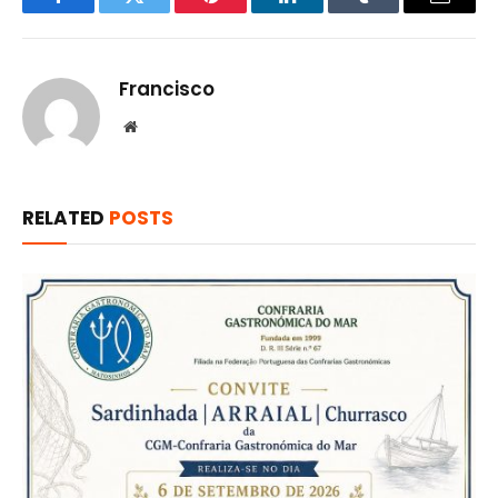
Facebook
Twitter
Pinterest
LinkedIn
Tumblr
Email
Francisco
Website
RELATED
POSTS