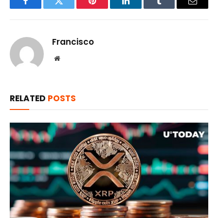
Facebook
Twitter
Pinterest
LinkedIn
Tumblr
Email
Francisco
Website
RELATED
POSTS