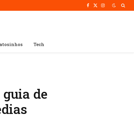
Facebook
X
Instagram
(Twitter)
atosinhos
Tech
 guia de
édias