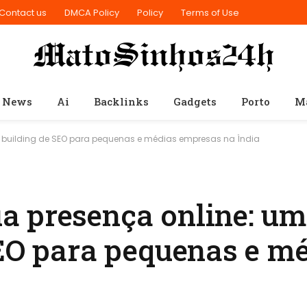
Contact us
DMCA Policy
Policy
Terms of Use
 News
Ai
Backlinks
Gadgets
Porto
M
k building de SEO para pequenas e médias empresas na Índia
 presença online: um
SEO para pequenas e m