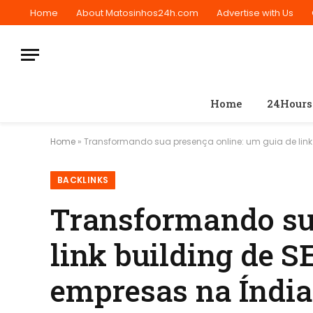
Home
About Matosinhos24h.com
Advertise with Us
Home
24Hours
Home
»
Transformando sua presença online: um guia de lin
BACKLINKS
Transformando sua
link building de 
empresas na Índia