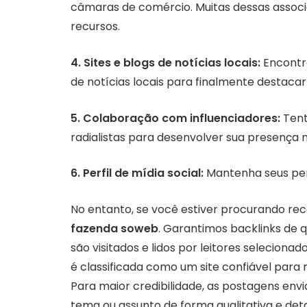
câmaras de comércio. Muitas dessas assoc
recursos.
4. Sites e blogs de notícias locais:
Encontr
de notícias locais para finalmente destacar
5. Colaboração com influenciadores:
Tent
radialistas para desenvolver sua presença n
6. Perfil de mídia social:
Mantenha seus perfi
No entanto, se você estiver procurando re
fazenda soweb
. Garantimos backlinks de 
são visitados e lidos por leitores seleciona
é classificada como um site confiável para 
Para maior credibilidade, as postagens en
tema ou assunto de forma qualitativa e det