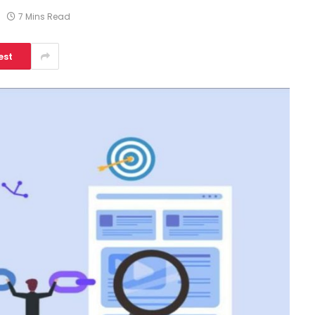
7 Mins Read
est