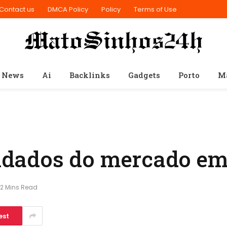
Contact us
DMCA Policy
Policy
Terms of Use
 News
Ai
Backlinks
Gadgets
Porto
M
quidados do mercado em
2 Mins Read
est