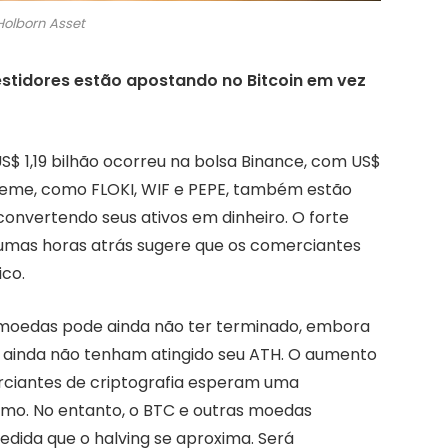
Holborn Asset
estidores estão apostando no Bitcoin em vez
S$ 1,19 bilhão ocorreu na bolsa Binance, com US$
meme, como FLOKI, WIF e PEPE, também estão
convertendo seus ativos em dinheiro. O forte
as horas atrás sugere que os comerciantes
ico.
omoedas pode ainda não ter terminado, embora
, ainda não tenham atingido seu ATH. O aumento
erciantes de criptografia esperam uma
mo. No entanto, o BTC e outras moedas
dida que o halving se aproxima. Será