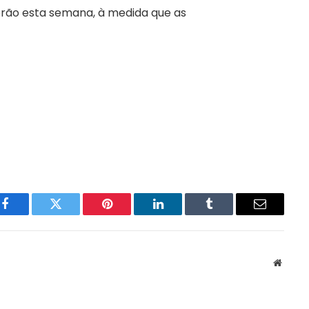
erão esta semana, à medida que as
Facebook
Twitter
Pinterest
LinkedIn
Tumblr
Email
Websit