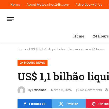
Home
About Matosinhos24h.com
Advertise with Us
Home
24Hours
Home
»
US$ 1,1 bilhão liquidados do mercado em 24 horas
24HOURS NEWS
US$ 1,1 bilhão li
By
Francisco
March 5, 2024
No Comments
Facebook
Twitter
Pinter