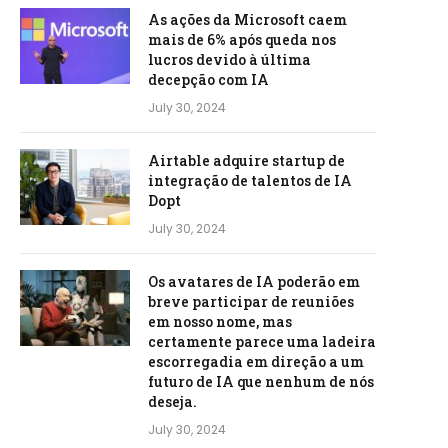
As ações da Microsoft caem
mais de 6% após queda nos
lucros devido à última
decepção com IA
July 30, 2024
Airtable adquire startup de
integração de talentos de IA
Dopt
July 30, 2024
Os avatares de IA poderão em
breve participar de reuniões
em nosso nome, mas
certamente parece uma ladeira
escorregadia em direção a um
futuro de IA que nenhum de nós
deseja.
July 30, 2024