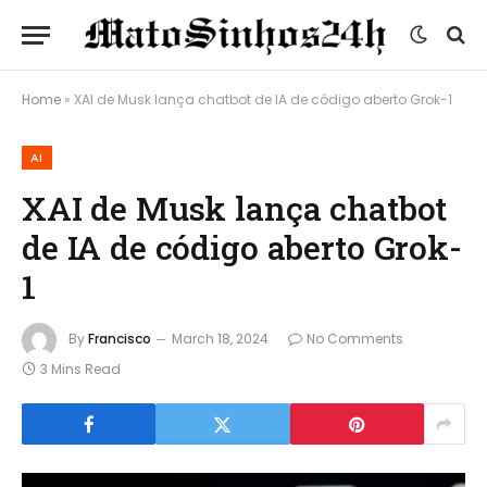
Home
»
XAI de Musk lança chatbot de IA de código aberto Grok-1
AI
XAI de Musk lança chatbot
de IA de código aberto Grok-
1
By
Francisco
March 18, 2024
No Comments
3 Mins Read