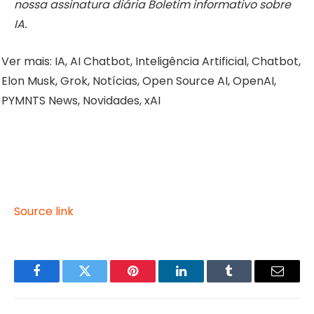
nossa assinatura diária
Boletim informativo sobre
IA
.
Ver mais:
IA, AI Chatbot, Inteligência Artificial, Chatbot,
Elon Musk, Grok, Notícias, Open Source AI, OpenAI,
PYMNTS News, Novidades, xAI
Source link
Facebook
Twitter
Pinterest
LinkedIn
Tumblr
Email