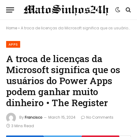
Home
»
A troca de licenças da Microsoft significa que os usuários do Power Apps podem ganhar muito dinheiro • The Register
APPS
A troca de licenças da
Microsoft significa que os
usuários do Power Apps
podem ganhar muito
dinheiro • The Register
By
Francisco
March 15, 2024
No Comments
3 Mins Read