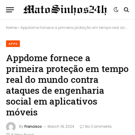
Home
»
Appdome fornece a primeira proteção em tempo real do mundo contra ataques de engenharia social em aplicativos móveis
APPS
Appdome fornece a
primeira proteção em tempo
real do mundo contra
ataques de engenharia
social em aplicativos
móveis
By
Francisco
March 19, 2024
No Comments
6 Mins Read