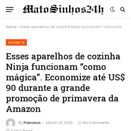
Home
»
Esses aparelhos de cozinha Ninja funcionam “como mágica”. Economize até US$ 90 durante a grande promoção de primavera da Amazon
GADGETS
Esses aparelhos de cozinha
Ninja funcionam “como
mágica”. Economize até US$
90 durante a grande
promoção de primavera da
Amazon
By
Francisco
March 22, 2024
No Comments
3 Mins Read