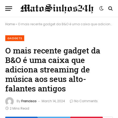
Home
»
O mais recente gadget da B&O é uma caixa que adiciona streaming de música aos seus alto-falantes antigos
GADGETS
O mais recente gadget da
B&O é uma caixa que
adiciona streaming de
música aos seus alto-
falantes antigos
By
Francisco
March 14, 2024
No Comments
2 Mins Read