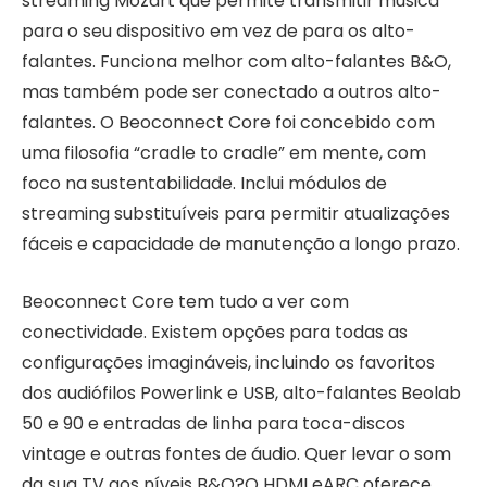
streaming Mozart que permite transmitir música
para o seu dispositivo em vez de para os alto-
falantes. Funciona melhor com alto-falantes B&O,
mas também pode ser conectado a outros alto-
falantes. O Beoconnect Core foi concebido com
uma filosofia “cradle to cradle” em mente, com
foco na sustentabilidade. Inclui módulos de
streaming substituíveis para permitir atualizações
fáceis e capacidade de manutenção a longo prazo.
Beoconnect Core tem tudo a ver com
conectividade. Existem opções para todas as
configurações imagináveis, incluindo os favoritos
dos audiófilos Powerlink e USB, alto-falantes Beolab
50 e 90 e entradas de linha para toca-discos
vintage e outras fontes de áudio. Quer levar o som
da sua TV aos níveis B&O?O HDMI eARC oferece