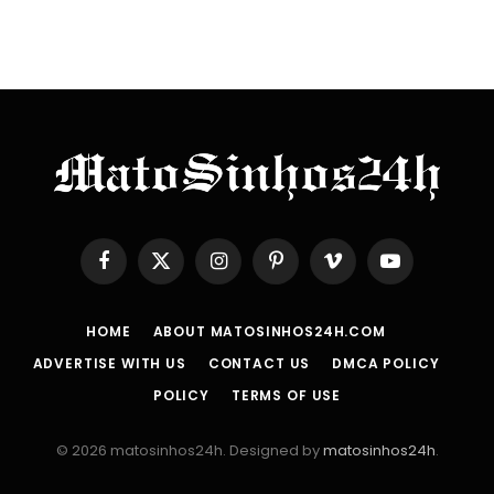
Facebook
X
Instagram
Pinterest
Vimeo
YouTube
(Twitter)
HOME
ABOUT MATOSINHOS24H.COM
ADVERTISE WITH US
CONTACT US
DMCA POLICY
POLICY
TERMS OF USE
© 2026 matosinhos24h. Designed by
matosinhos24h
.