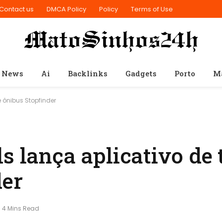
Contact us
DMCA Policy
Policy
Terms of Use
 News
Ai
Backlinks
Gadgets
Porto
M
e ônibus Stopfinder
s lança aplicativo de
der
4 Mins Read