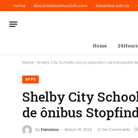
Home
About Matosinhos24h.com
Advertise with Us
Home
24Hours
Home
»
Shelby City Schools lança aplicativo de transporte d
APPS
Shelby City School
de ônibus Stopfin
By
Francisco
March 16, 2024
No Comments