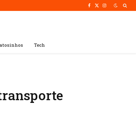
Facebook
X
Instagram
(Twitter)
atosinhos
Tech
 transporte