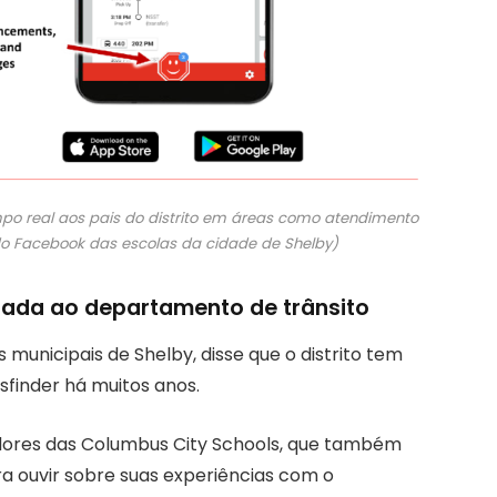
empo real aos pais do distrito em áreas como atendimento
 do Facebook das escolas da cidade de Shelby)
arada ao departamento de trânsito
s municipais de Shelby, disse que o distrito tem
finder há muitos anos.
adores das Columbus City Schools, que também
a ouvir sobre suas experiências com o