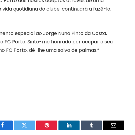
C Porto dos nossos adeptos através de uma
a vida quotidiana do clube. continuará a fazê-lo.
imento especial ao Jorge Nuno Pinto da Costa.
pelo FC Porto. Sinto-me honrado por ocupar o seu
 no FC Porto. dê-lhe uma salva de palmas.”
Facebook
Twitter
Pinterest
LinkedIn
Tumblr
Email