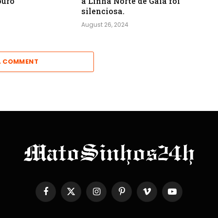
ouro
a Linha Norte de Gaia foi
silenciosa.
August 26, 2024
A COMMENT
Facebook
X
Instagram
Pinterest
Vimeo
YouTube
(Twitter)