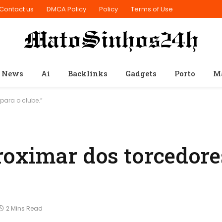
Contact us
DMCA Policy
Policy
Terms of Use
 News
Ai
Backlinks
Gadgets
Porto
M
para o clube.”
oximar dos torcedores
2 Mins Read