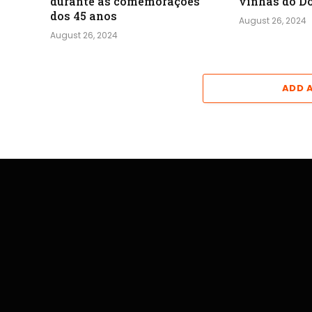
durante as comemorações
vinhas do D
dos 45 anos
August 26, 2024
August 26, 2024
ADD 