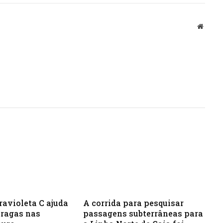
Websit
ravioleta C ajuda
A corrida para pesquisar
pragas nas
passagens subterrâneas para