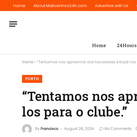
Home
About Matosinhos24h.com
Advertise with Us
Home
24Hours
Home
»
“Tentamos nos aproximar dos torcedores e trazê-los 
PORTO
“Tentamos nos apr
los para o clube.”
By
Francisco
August 26, 2024
No Comments