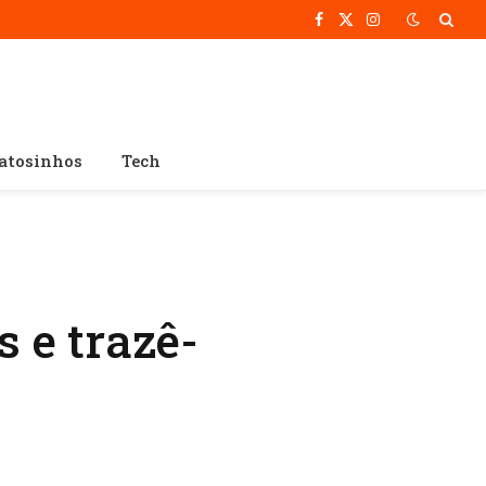
Facebook
X
Instagram
(Twitter)
atosinhos
Tech
 e trazê-