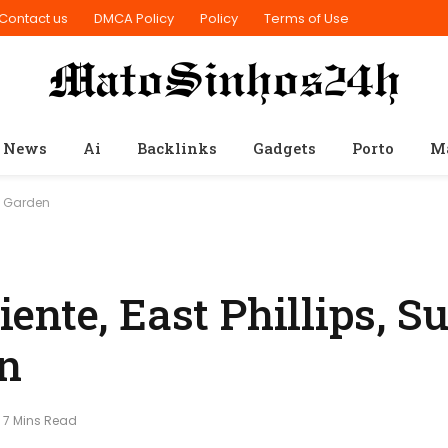
Contact us
DMCA Policy
Policy
Terms of Use
 News
Ai
Backlinks
Gadgets
Porto
M
y Garden
nte, East Phillips, S
n
7 Mins Read