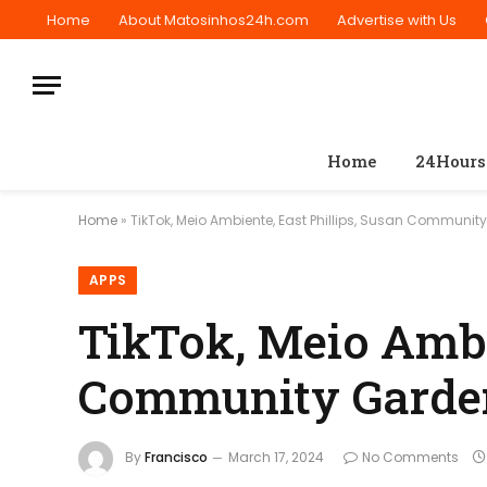
Home
About Matosinhos24h.com
Advertise with Us
Home
24Hours
Home
»
TikTok, Meio Ambiente, East Phillips, Susan Communit
APPS
TikTok, Meio Ambie
Community Garde
By
Francisco
March 17, 2024
No Comments