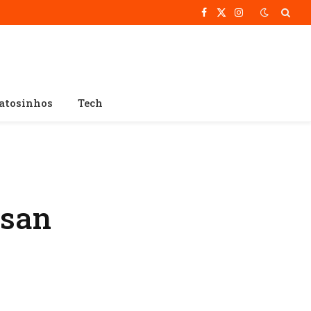
Facebook
X
Instagram
(Twitter)
atosinhos
Tech
usan