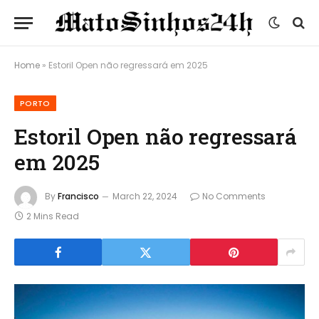
Home
»
Estoril Open não regressará em 2025
PORTO
Estoril Open não regressará
em 2025
By
Francisco
March 22, 2024
No Comments
2 Mins Read