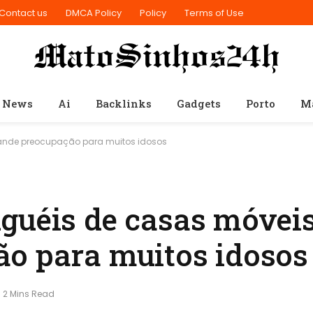
Contact us
DMCA Policy
Policy
Terms of Use
 News
Ai
Backlinks
Gadgets
Porto
M
ande preocupação para muitos idosos
guéis de casas móvei
o para muitos idosos
2 Mins Read