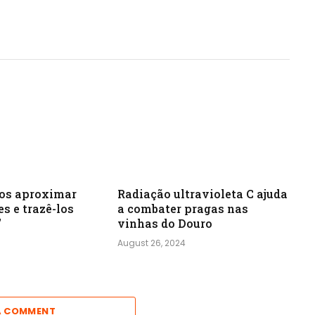
os aproximar
Radiação ultravioleta C ajuda
es e trazê-los
a combater pragas nas
”
vinhas do Douro
August 26, 2024
A COMMENT