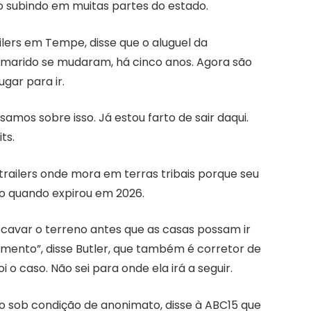
ão subindo em muitas partes do estado.
lers em Tempe, disse que o aluguel da
 marido se mudaram, há cinco anos. Agora são
ugar para ir.
mos sobre isso. Já estou farto de sair daqui.
ts.
 trailers onde mora em terras tribais porque seu
o quando expirou em 2026.
e cavar o terreno antes que as casas possam ir
mento”, disse Butler, que também é corretor de
 o caso. Não sei para onde ela irá a seguir.
do sob condição de anonimato, disse à ABC15 que