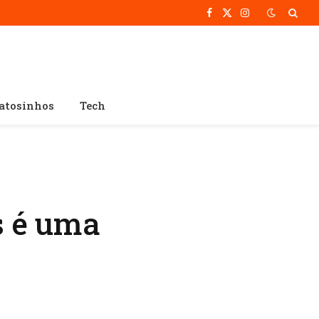
Facebook
X
Instagram
(Twitter)
atosinhos
Tech
s é uma