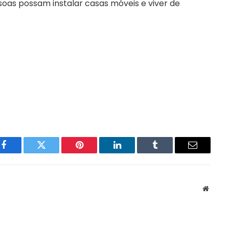
oas possam instalar casas móveis e viver de
Facebook
Twitter
Pinterest
LinkedIn
Tumblr
Email
Websit