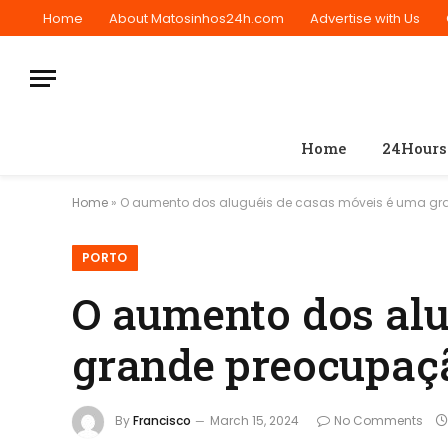
Home
About Matosinhos24h.com
Advertise with Us
Home
24Hours
Home
»
O aumento dos aluguéis de casas móveis é uma gr
PORTO
O aumento dos alu
grande preocupaçã
By
Francisco
March 15, 2024
No Comments