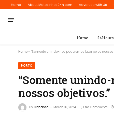
Home
About Matosinhos24h.com
Advertise with Us
Home
24Hours
Home
»
“Somente unindo-nos poderemos lutar pelos nossos o
PORTO
“Somente unindo-n
nossos objetivos.”
By
Francisco
March 16, 2024
No Comments