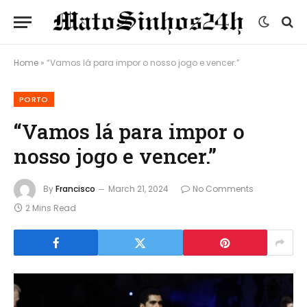
Home
»
“Vamos lá para impor o nosso jogo e vencer.”
PORTO
“Vamos lá para impor o
nosso jogo e vencer.”
By
Francisco
March 21, 2024
No Comments
2 Mins Read